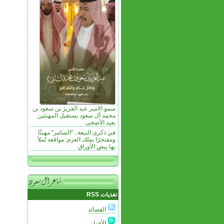
سمو الامير عبد العزيز بن سعود بن
محمد آل سعود يستقبل المهنئين
بعيد الأضحى
في ذكرى البيعة.. "السامر" مهنئًا
ومفتخرًا بملك العزم: مواقفه تُملأ
بها بيض الأوراق
تغذيات RSS
القصائد
الأخبار