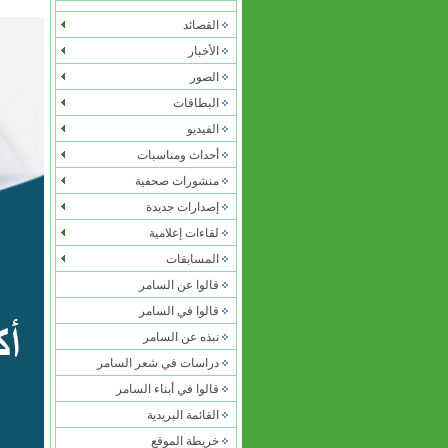
القصائد
الأخبار
الصور
البطاقات
الفيديو
أحداث ومناسبات
منشورات صحفية
إصدارات جديدة
لقاءات إعلامية
المسابقات
قالوا عن السامر
قالوا في السامر
نبذه عن السامر
دراسات في شعر السامر
قالوا في
أبناء السامر
القائمة البريدية
خريطة الموقع