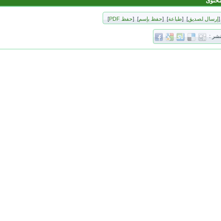
محتوى
[
إرسال لصديق
]
[
طباعة
]
[
حفظ بإسم
]
[
حفظ PDF
]
نشر :