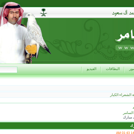
ور
البطاقات
الفيديو
الشعراء الكبار
د
السامر
مبارك
رك
144