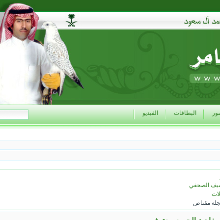
ور
البطاقات
الفيديو
شيف الصحفي
ات
لة مقناص