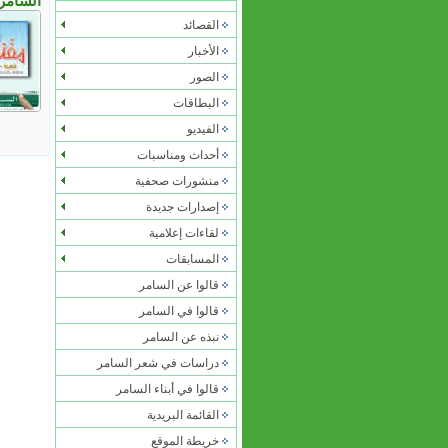
السامر
القصائد
الأخبار
الصور
البطاقات
الفيديو
أحداث ومناسبات
منشورات صحفية
إصدارات جديدة
لقاءات إعلامية
المسابقات
قالوا عن السامر
قالوا في السامر
نبذه عن السامر
دراسات في شعر السامر
قالوا في
أبناء السامر
القائمة البريدية
خريطة الموقع